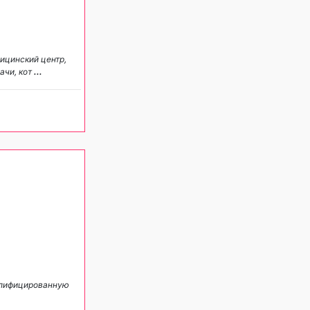
цинский центр,
ачи, кот
...
алифицированную