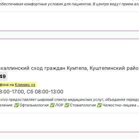
 обеспечивая комфортные условия для пациентов. В центре ведут прием а
махаллинский сход граждан Кумтепа, Куштепинский райо
49
ефона на
Клиникс уз
:00-17:00, Сб 08:00-13:00
nvivo предоставляет широкий спектр медицинских услуг, объединяя перед
равления: ✅ Офтальмология ✅ ЛОР ✅ Стоматология ✅ Челюстно-лицева
.