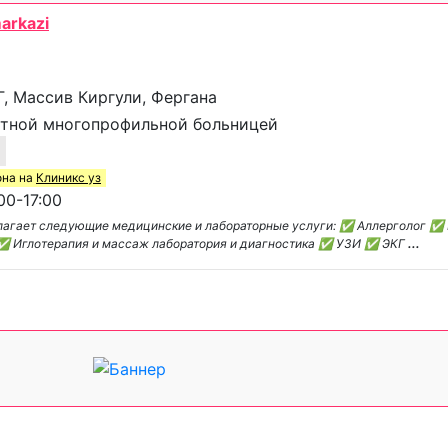
arkazi
-Г, Массив Киргули, Фергана
тной многопрофильной больницей
1
она на
Клиникс уз
00-17:00
едлагает следующие медицинские и лабораторные услуги: ✅ Аллерголог 
✅ Иглотерапия и массаж лаборатория и диагностика ✅ УЗИ ✅ ЭКГ
...