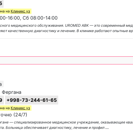
5
она на
Клиникс уз
00-16:00, Сб 08:00-14:00
сного медицинского обслуживания. UROMED ABK — это современный меди
яют качественную диагностику и лечение. В клинике работают опытные вр
а
, Фергана
9
+998-73-244-61-65
она на
Клиникс уз
очно (24/7)
ергане — специализированное медицинское учреждение, оказывающее кв
та. Больница обеспечивает диагностику, лечение и профил
...