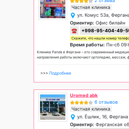
2 отзыва
Частная клиника
ул. Комус 53а, Ферган
Ориентир:
Офис билайн
☎
+998-95-404-49-5
Скажите, что нашли номер телеф
Время работы:
Пн-сб 09:0
Клиника Panda в Фергане – это современный медици
направления работы включают ортопедию, массаж, ф
>>>
Подробнее
Uromed abk
6 отзывов
Частная клиника
ул. Ёшлик, 16, Фергана
Ориентир:
Ферганская об