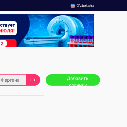
O'zbekcha
Добавить
Фергана
клинику