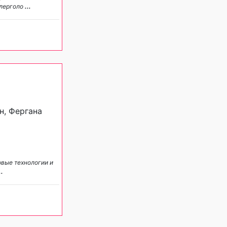
ллерголо
...
н, Фергана
овые технологии и
..