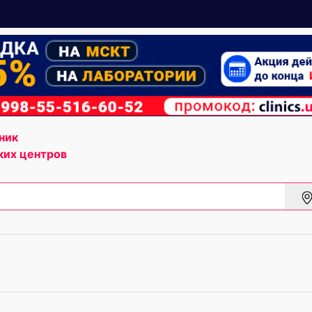
ник
ких центров