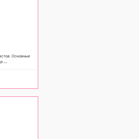
астов. Основные
вр
...