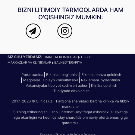
BIZNI IJTIMOIY TARMOQLARDA HAM
O'QISHINGIZ MUMKIN:
SIZ SHU YERDASIZ:
BARCHA KLINIKALAR
TIBBIY
MARKAZLAR VA KLINIKALAR
BALNEOTERAPIYA
Portal xaqida
Biz bilan bog'lanish
Fikr-mulohaza qoldirish
Maqolalar
Onlayn konsultatsiya
Reklamani joylashtirish
Vakansiyalar tibbiyot xodimlari uchun
Klinika qo'shish
Turkiyada davolanish
2017-2026 © Clinics.uz - Farg'ona shahridagi barcha klinika va tibbiy
markazlar
Sizning e'tiboringizni ushbu Internet-sayt faqat axborot xususiyatiga
ega ekanligini va hech qanday sharoitda ommaviy oferta emasligiga
qaratamiz.