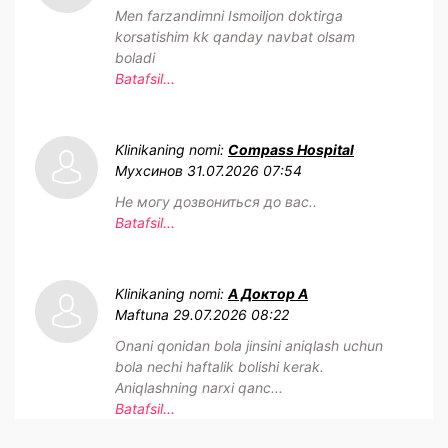
Men farzandimni Ismoiljon doktirga
korsatishim kk qanday navbat olsam
boladi
Batafsil...
Klinikaning nomi:
Compass Hospital
Мухсинов
31.07.2026 07:54
Не могу дозвониться до вас..
Batafsil...
Klinikaning nomi:
А Доктор А
Maftuna
29.07.2026 08:22
Onani qonidan bola jinsini aniqlash uchun
bola nechi haftalik bolishi kerak.
Aniqlashning narxi qanc...
Batafsil...