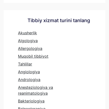
Tibbiy xizmat turini tanlang
Akusherlik
Algologiya
Allergologiya
Muqobil tibbiyot
Tahlillar
Angiologiya
Andrologiya
Anesteziologiya va
reanimatologiya
Bakteriologiya
Balneoterapiya