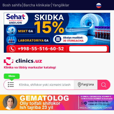
Bosh sahifa
Barcha klinikalar
Yangiliklar
Klinika va tibbiy
markazlar katalogi
Farg'ona