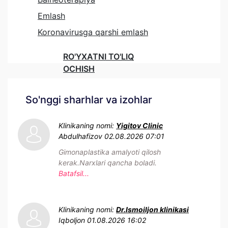
Emlash
Koronavirusga qarshi emlash
RO'YXATNI TO'LIQ
OCHISH
So'nggi sharhlar va izohlar
Klinikaning nomi:
Yigitov Clinic
Abdulhafizov
02.08.2026 07:01
Gimonaplastika amalyoti qilosh
kerak.Narxlari qancha boladi.
Batafsil...
Klinikaning nomi:
Dr.Ismoiljon klinikasi
Iqboljon
01.08.2026 16:02