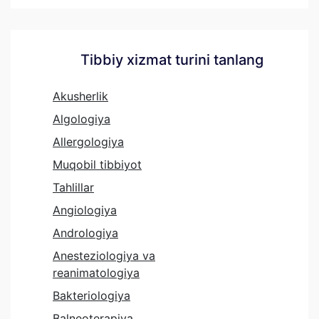
Tibbiy xizmat turini tanlang
Akusherlik
Algologiya
Allergologiya
Muqobil tibbiyot
Tahlillar
Angiologiya
Andrologiya
Anesteziologiya va
reanimatologiya
Bakteriologiya
Balneoterapiya