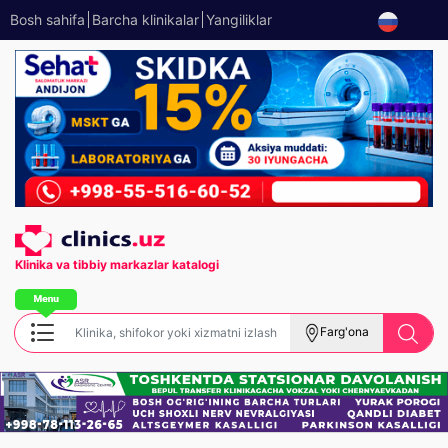
Bosh sahifa
Barcha klinikalar
Yangiliklar
Klinika va tibbiy
markazlar katalogi
Farg'ona