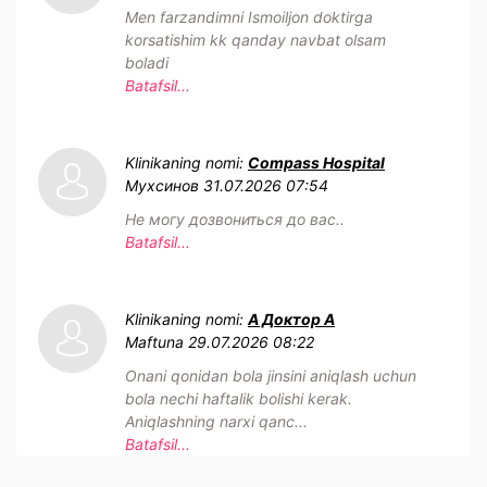
Men farzandimni Ismoiljon doktirga
korsatishim kk qanday navbat olsam
boladi
Batafsil...
Klinikaning nomi:
Compass Hospital
Мухсинов
31.07.2026 07:54
Не могу дозвониться до вас..
Batafsil...
Klinikaning nomi:
А Доктор А
Maftuna
29.07.2026 08:22
Onani qonidan bola jinsini aniqlash uchun
bola nechi haftalik bolishi kerak.
Aniqlashning narxi qanc...
Batafsil...