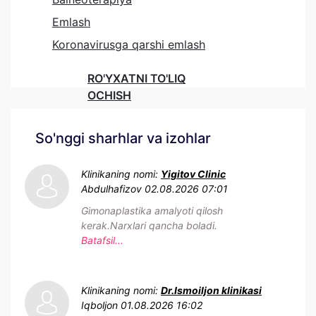
Emlash
Koronavirusga qarshi emlash
RO'YXATNI TO'LIQ
OCHISH
So'nggi sharhlar va izohlar
Klinikaning nomi:
Yigitov Clinic
Abdulhafizov
02.08.2026 07:01
Gimonaplastika amalyoti qilosh
kerak.Narxlari qancha boladi.
Batafsil...
Klinikaning nomi:
Dr.Ismoiljon klinikasi
Iqboljon
01.08.2026 16:02