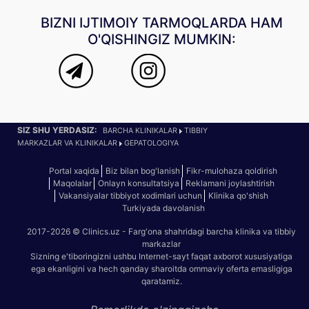
BIZNI IJTIMOIY TARMOQLARDA HAM
O'QISHINGIZ MUMKIN:
SIZ SHU YERDASIZ:
BARCHA KLINIKALAR
TIBBIY
MARKAZLAR VA KLINIKALAR
GEPATOLOGIYA
Portal xaqida
Biz bilan bog'lanish
Fikr-mulohaza qoldirish
Maqolalar
Onlayn konsultatsiya
Reklamani joylashtirish
Vakansiyalar tibbiyot xodimlari uchun
Klinika qo'shish
Turkiyada davolanish
2017-2026 © Clinics.uz - Farg'ona shahridagi barcha klinika va tibbiy
markazlar
Sizning e'tiboringizni ushbu Internet-sayt faqat axborot xususiyatiga
ega ekanligini va hech qanday sharoitda ommaviy oferta emasligiga
qaratamiz.