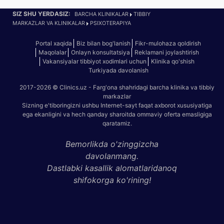
SIZ SHU YERDASIZ:
BARCHA KLINIKALAR
TIBBIY
MARKAZLAR VA KLINIKALAR
PSIXOTERAPIYA
Portal xaqida
Biz bilan bog'lanish
Fikr-mulohaza qoldirish
Maqolalar
Onlayn konsultatsiya
Reklamani joylashtirish
Vakansiyalar tibbiyot xodimlari uchun
Klinika qo'shish
Turkiyada davolanish
2017-2026 © Clinics.uz - Farg'ona shahridagi barcha klinika va tibbiy
markazlar
Sizning e'tiboringizni ushbu Internet-sayt faqat axborot xususiyatiga
ega ekanligini va hech qanday sharoitda ommaviy oferta emasligiga
qaratamiz.
Bemorlikda o'zinggizcha
davolanmang.
Dastlabki kasallik alomatlaridanoq
shifokorga ko'rining!