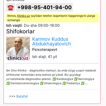
☎
+998-95-401-94-00
Iltimos,
Kliniks uz
saytidan telefon raqamlarini topganingizni ularga
aytsangiz
Ish vaqti:
Du-sha 09:00-18:00
Shifokorlar
Karimov Kuddus
Abdukhayatovich
Psixoterapevt
Ish staji: 41 yil
Ibn Sino Klinika - diagnostika markazi, bu erda sizga yuqori malakali
shifokorlar tomonidan aniq tashxis qo'yiladi. Biz quyidagi
yo'nalishlarda diagnostika qilamiz: ✅ Kardiologiya ✅ Nevrologiya
✅ Dermatovenerologiya ✅ Ginekologiya ✅ Pediatriya ✅
...
>>>
Batafsil