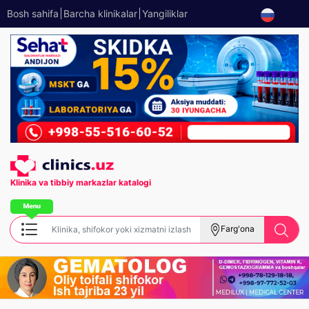
Bosh sahifa
Barcha klinikalar
Yangiliklar
Klinika va tibbiy
markazlar katalogi
Farg'ona