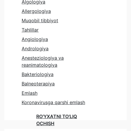
Algologiya
Allergologiya
Muqobil tibbiyot
Tahlillar
Angiologiya
Andrologiya
Anesteziologiya va
reanimatologiya
Bakteriologiya
Balneoterapiya
Emlash
Koronavirusga qarshi emlash
RO'YXATNI TO'LIQ
OCHISH