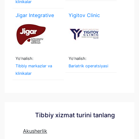
klinikalar
Jigar Integrative
Yigitov Clinic
Yo'nalish:
Yo'nalish:
Tibbiy markazlar va
Bariatrik operatsiyasi
klinikalar
Tibbiy xizmat turini tanlang
Akusherlik