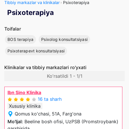
Tibbiy markazlar va klinikalar
Psixoterapiya
Psixoterapiya
Toifalar
BOS terapiya
Psixolog konsultatsiyasi
Psixoterapevt konsultatsiyasi
Klinikalar va tibbiy markazlari ro'yxati
Ko'rsatildi 1 - 1/1
Ibn Sino Klinika
16 ta sharh
Xususiy klinika
Qomus ko'chasi, 51A, Farg'ona
Mo'ljal:
Beeline bosh ofisi, UzPSB (Promstroybank)
qarshisida