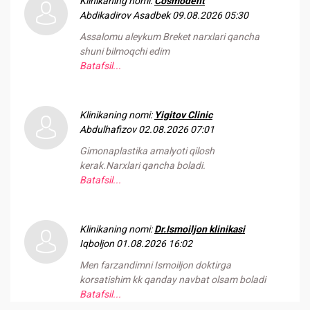
Klinikaning nomi:
Cosmodent
Abdikadirov Asadbek
09.08.2026 05:30
Assalomu aleykum Breket narxlari qancha
shuni bilmoqchi edim
Batafsil...
Klinikaning nomi:
Yigitov Clinic
Abdulhafizov
02.08.2026 07:01
Gimonaplastika amalyoti qilosh
kerak.Narxlari qancha boladi.
Batafsil...
Klinikaning nomi:
Dr.Ismoiljon klinikasi
Iqboljon
01.08.2026 16:02
Men farzandimni Ismoiljon doktirga
korsatishim kk qanday navbat olsam boladi
Batafsil...