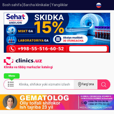
Bosh sahifa
Barcha klinikalar
Yangiliklar
Klinika va tibbiy
markazlar katalogi
Farg'ona