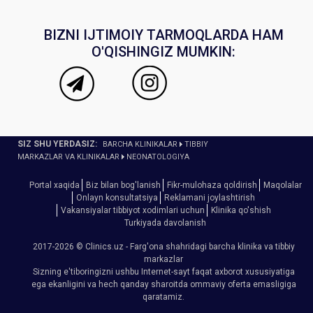
BIZNI IJTIMOIY TARMOQLARDA HAM
O'QISHINGIZ MUMKIN:
SIZ SHU YERDASIZ:
BARCHA KLINIKALAR
TIBBIY
MARKAZLAR VA KLINIKALAR
NEONATOLOGIYA
Portal xaqida
Biz bilan bog'lanish
Fikr-mulohaza qoldirish
Maqolalar
Onlayn konsultatsiya
Reklamani joylashtirish
Vakansiyalar tibbiyot xodimlari uchun
Klinika qo'shish
Turkiyada davolanish
2017-2026 © Clinics.uz - Farg'ona shahridagi barcha klinika va tibbiy
markazlar
Sizning e'tiboringizni ushbu Internet-sayt faqat axborot xususiyatiga
ega ekanligini va hech qanday sharoitda ommaviy oferta emasligiga
qaratamiz.