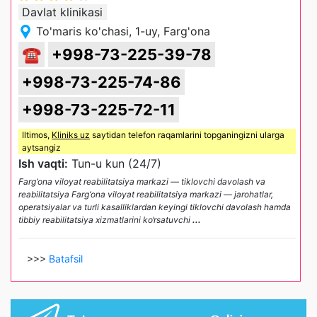
Davlat klinikasi
To'maris ko'chasi, 1-uy, Farg'ona
☎
+998-73-225-39-78
+998-73-225-74-86
+998-73-225-72-11
Iltimos,
Kliniks uz
saytidan telefon raqamlarini topganingizni ularga
aytsangiz
Ish vaqti:
Tun-u kun (24/7)
Farg‘ona viloyat reabilitatsiya markazi — tiklovchi davolash va
reabilitatsiya Farg‘ona viloyat reabilitatsiya markazi — jarohatlar,
operatsiyalar va turli kasalliklardan keyingi tiklovchi davolash hamda
tibbiy reabilitatsiya xizmatlarini ko‘rsatuvchi
...
>>>
Batafsil