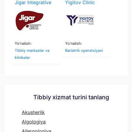
Jigar Integrative
Yigitov Clinic
Yo'nalish:
Yo'nalish:
Tibbiy markazlar va
Bariatrik operatsiyasi
klinikalar
Tibbiy xizmat turini tanlang
Akusherlik
Algologiya
Allergologiya