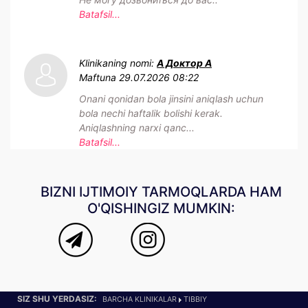
Batafsil...
Klinikaning nomi:
А Доктор А
Maftuna
29.07.2026 08:22
Onani qonidan bola jinsini aniqlash uchun
bola nechi haftalik bolishi kerak.
Aniqlashning narxi qanc...
Batafsil...
BIZNI IJTIMOIY TARMOQLARDA HAM
O'QISHINGIZ MUMKIN:
SIZ SHU YERDASIZ:
BARCHA KLINIKALAR
TIBBIY