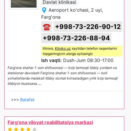
Davlat klinikasi
Aeroport ko'chasi, 2 uyi,
Farg'ona
☎
+998-73-226-90-12
+998-73-226-88-94
Iltimos,
Kliniks uz
saytidan telefon raqamlarini
topganingizni ularga aytsangiz
Ish vaqti:
Dush-Jum 08:30-17:00
Farg‘ona shahar 1-son shifoxonasi — ko‘p tarmoqli tibbiy yordam va
statsionar davolash Farg‘ona shahar 1-son shifoxonasi — turli
yo‘nalishlarda malakali tibbiy xizmat ko‘rsatadigan yirik ko‘p tarmoqli
tibbiyot muassasa
...
>>>
Batafsil
Farg'ona viloyat reabilitatsiya markazi