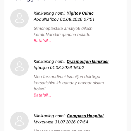
Klinikaning nomi:
Yigitov Clinic
Abdulhafizov
02.08.2026 07:01
Gimonaplastika amalyoti qilosh
kerak.Narxlari qancha boladi.
Batafsil...
Klinikaning nomi:
Dr.Ismoiljon klinikasi
Iqboljon
01.08.2026 16:02
Men farzandimni Ismoiljon doktirga
korsatishim kk qanday navbat olsam
boladi
Batafsil...
Klinikaning nomi:
Compass Hospital
Мухсинов
31.07.2026 07:54
Не могу дозвониться до вас..