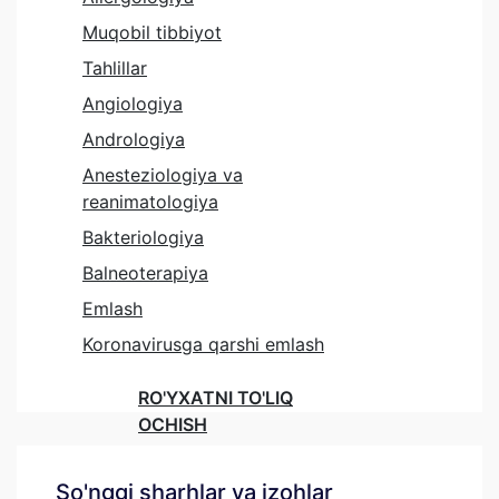
Muqobil tibbiyot
Tahlillar
Angiologiya
Andrologiya
Anesteziologiya va
reanimatologiya
Bakteriologiya
Balneoterapiya
Emlash
Koronavirusga qarshi emlash
RO'YXATNI TO'LIQ
OCHISH
So'nggi sharhlar va izohlar