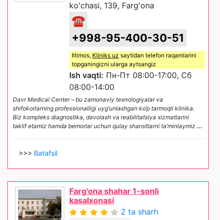
ko'chasi, 139, Farg'ona
☎
+998-95-400-30-51
Iltimos,
Kliniks uz
saytidan telefon raqamlarini
topganingizni ularga aytsangiz
Ish vaqti:
Пн-Пт 08:00-17:00, Сб
08:00-14:00
Davr Medical Center – bu zamonaviy texnologiyalar va
shifokorlarning professionalligi uyg‘unlashgan ko‘p tarmoqli klinika.
Biz kompleks diagnostika, davolash va reabilitatsiya xizmatlarini
taklif etamiz hamda bemorlar uchun qulay sharoitlarni ta’minlaymiz
...
>>>
Batafsil
Farg'ona shahar 1-sonli
kasalxonasi
2 ta sharh