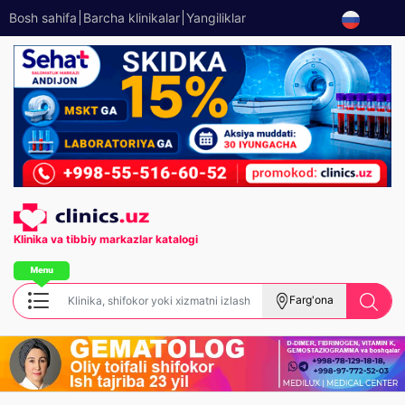
Bosh sahifa
Barcha klinikalar
Yangiliklar
Klinika va tibbiy
markazlar katalogi
Farg'ona