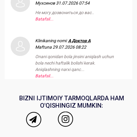
Мухсинов
31.07.2026 07:54
Не могу дозвониться до вас..
Batafsil...
Klinikaning nomi:
А Доктор А
Maftuna
29.07.2026 08:22
Onani qonidan bola jinsini aniqlash uchun
bola nechi haftalik bolishi kerak.
Aniqlashning narxi qanc...
Batafsil...
BIZNI IJTIMOIY TARMOQLARDA HAM
O'QISHINGIZ MUMKIN: