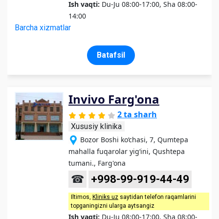
Ish vaqti:
Du-Ju 08:00-17:00, Sha 08:00-
14:00
Barcha xizmatlar
Batafsil
Invivo Farg'ona
2 ta sharh
Xususiy klinika
Bozor Boshi ko‘chasi, 7, Qumtepa
mahalla fuqarolar yig‘ini, Qushtepa
tumani., Farg'ona
☎
+998-99-919-44-49
Iltimos,
Kliniks uz
saytidan telefon raqamlarini
topganingizni ularga aytsangiz
Ish vaqti:
Du-Ju 08:00-17:00, Sha 08:00-