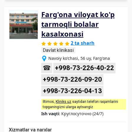
Farg'ona viloyat ko'p
tarmoqli bolalar
kasalxonasi
2 ta sharh
Davlat klinikasi
Navoiy ko'chasi, 56 uy, Farg'ona
☎
+998-73-226-40-22
+998-73-226-09-20
+998-73-226-04-13
Iltimos,
Kliniks uz
saytidan telefon raqamlarini
topganingizni ularga aytsangiz
Ish vaqti:
Круглосуточно (24/7)
Xizmatlar va narxlar