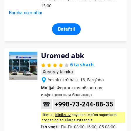
13:00
Barcha xizmatlar
Batafsil
Uromed abk
6 ta sharh
Xususiy klinika
Yoshlik ko'chasi, 16, Farg'ona
Mo'ljal:
Ферганская областная
инфекционная больница
☎
+998-73-244-88-35
Iltimos,
Kliniks uz
saytidan telefon raqamlarini
topganingizni ularga aytsangiz
Ish vaqti:
Пн-Пт 08:00-16:00, Сб 08:00-