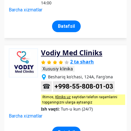
14:00
Barcha xizmatlar
Batafsil
Vodiy Med Cliniks
2 ta sharh
Xususiy klinika
Beshariq ko'chasi, 124A, Farg'ona
☎
+998-55-808-01-03
Iltimos,
Kliniks uz
saytidan telefon raqamlarini
topganingizni ularga aytsangiz
Ish vaqti:
Tun-u kun (24/7)
Barcha xizmatlar