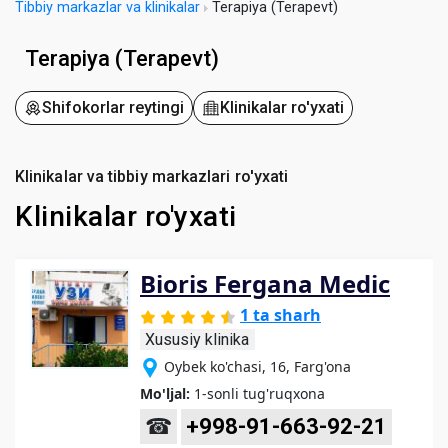
Tibbiy markazlar va klinikalar
Terapiya (Terapevt)
Terapiya (Terapevt)
Shifokorlar reytingi
Klinikalar ro'yxati
Klinikalar va tibbiy markazlari ro'yxati
Klinikalar ro'yxati
Bioris Fergana Medic
1 ta sharh
Xususiy klinika
Oybek ko'chasi, 16, Farg'ona
Mo'ljal:
1-sonli tug'ruqxona
☎
+998-91-663-92-21