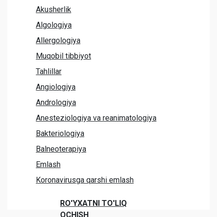
Akusherlik
Algologiya
Allergologiya
Muqobil tibbiyot
Tahlillar
Angiologiya
Andrologiya
Anesteziologiya va reanimatologiya
Bakteriologiya
Balneoterapiya
Emlash
Koronavirusga qarshi emlash
RO'YXATNI TO'LIQ
OCHISH