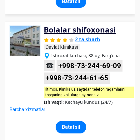
Batafsil
Bolalar shifoxonasi
2 ta sharh
Davlat klinikasi
Istiroxat ko'chasi, 38 uy, Farg'ona
☎
+998-73-244-69-09
+998-73-244-61-65
Iltimos,
Kliniks uz
saytidan telefon raqamlarini
topganingizni ularga aytsangiz
Ish vaqti:
Kechayu kunduz (24/7)
Barcha xizmatlar
Batafsil