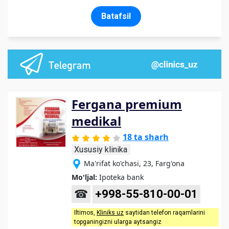
Batafsil
Fergana premium
medikal
18 ta sharh
Xususiy klinika
Ma'rifat ko'chasi, 23, Farg'ona
Mo'ljal:
Ipoteka bank
☎
+998-55-810-00-01
Iltimos,
Kliniks uz
saytidan telefon raqamlarini
topganingizni ularga aytsangiz