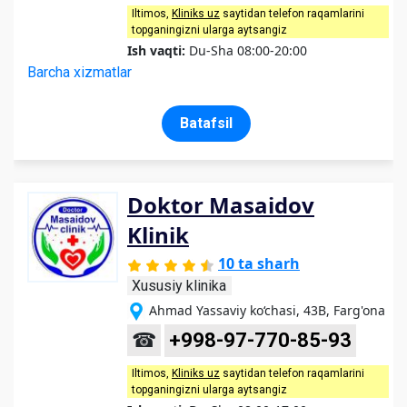
Iltimos,
Kliniks uz
saytidan telefon raqamlarini
topganingizni ularga aytsangiz
Ish vaqti:
Du-Sha 08:00-20:00
Barcha xizmatlar
Batafsil
Doktor Masaidov
Klinik
10 ta sharh
Xususiy klinika
Ahmad Yassaviy ko‘chasi, 43B, Farg'ona
☎
+998-97-770-85-93
Iltimos,
Kliniks uz
saytidan telefon raqamlarini
topganingizni ularga aytsangiz