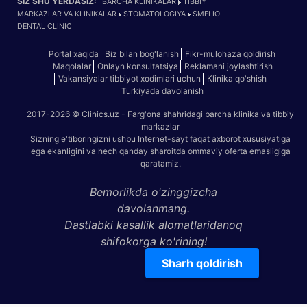
SIZ SHU YERDASIZ:
BARCHA KLINIKALAR
TIBBIY
MARKAZLAR VA KLINIKALAR
STOMATOLOGIYA
SMELIO
DENTAL CLINIC
Portal xaqida
Biz bilan bog'lanish
Fikr-mulohaza qoldirish
Maqolalar
Onlayn konsultatsiya
Reklamani joylashtirish
Vakansiyalar tibbiyot xodimlari uchun
Klinika qo'shish
Turkiyada davolanish
2017-2026 © Clinics.uz - Farg'ona shahridagi barcha klinika va tibbiy
markazlar
Sizning e'tiboringizni ushbu Internet-sayt faqat axborot xususiyatiga
ega ekanligini va hech qanday sharoitda ommaviy oferta emasligiga
qaratamiz.
Bemorlikda o'zinggizcha
davolanmang.
Dastlabki kasallik alomatlaridanoq
shifokorga ko'rining!
Sharh qoldirish