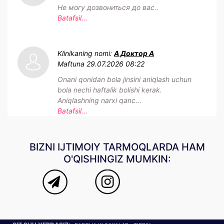
Не могу дозвониться до вас..
Batafsil...
Klinikaning nomi:
А Доктор А
Maftuna
29.07.2026 08:22
Onani qonidan bola jinsini aniqlash uchun
bola nechi haftalik bolishi kerak.
Aniqlashning narxi qanc...
Batafsil...
BIZNI IJTIMOIY TARMOQLARDA HAM
O'QISHINGIZ MUMKIN: