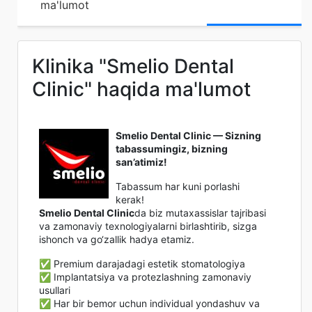
ma'lumot
Klinika "Smelio Dental
Clinic" haqida ma'lumot
Smelio Dental Clinic — Sizning
tabassumingiz, bizning
san’atimiz!
Tabassum har kuni porlashi
kerak!
Smelio Dental Clinic
da biz mutaxassislar tajribasi
va zamonaviy texnologiyalarni birlashtirib, sizga
ishonch va go‘zallik hadya etamiz.
✅ Premium darajadagi estetik stomatologiya
✅ Implantatsiya va protezlashning zamonaviy
usullari
✅ Har bir bemor uchun individual yondashuv va