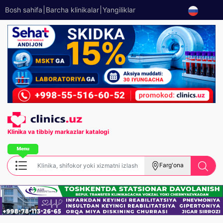
Bosh sahifa
Barcha klinikalar
Yangiliklar
Klinika va tibbiy
markazlar katalogi
Farg'ona