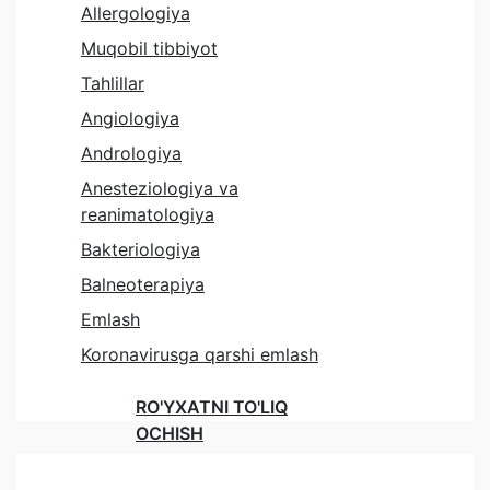
Allergologiya
Muqobil tibbiyot
Tahlillar
Angiologiya
Andrologiya
Anesteziologiya va
reanimatologiya
Bakteriologiya
Balneoterapiya
Emlash
Koronavirusga qarshi emlash
RO'YXATNI TO'LIQ
OCHISH