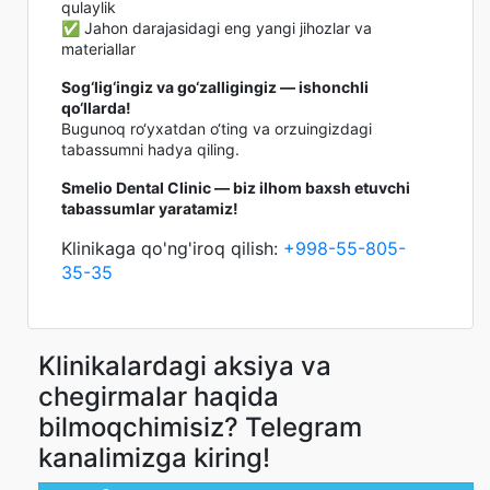
qulaylik
✅ Jahon darajasidagi eng yangi jihozlar va
materiallar
Sog‘lig‘ingiz va go‘zalligingiz — ishonchli
qo‘llarda!
Bugunoq ro‘yxatdan o‘ting va orzuingizdagi
tabassumni hadya qiling.
Smelio Dental Clinic — biz ilhom baxsh etuvchi
tabassumlar yaratamiz!
Klinikaga qo'ng'iroq qilish:
+998-55-805-
35-35
Klinikalardagi aksiya va
chegirmalar haqida
bilmoqchimisiz? Telegram
kanalimizga kiring!