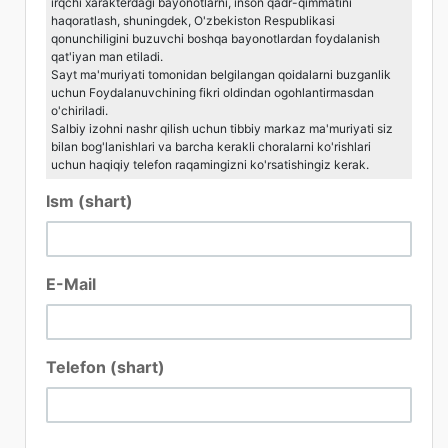
irqchi xarakterdagi bayonotlarni, inson qadr-qimmatini
haqoratlash, shuningdek, O'zbekiston Respublikasi
qonunchiligini buzuvchi boshqa bayonotlardan foydalanish
qat'iyan man etiladi.
Sayt ma'muriyati tomonidan belgilangan qoidalarni buzganlik
uchun Foydalanuvchining fikri oldindan ogohlantirmasdan
o'chiriladi.
Salbiy izohni nashr qilish uchun tibbiy markaz ma'muriyati siz
bilan bog'lanishlari va barcha kerakli choralarni ko'rishlari
uchun haqiqiy telefon raqamingizni ko'rsatishingiz kerak.
Ism (shart)
E-Mail
Telefon (shart)