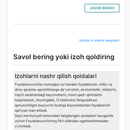
JAVOB BERISH
Izohlar ro'yxatini yangilash
Savol bering yoki izoh qoldiring
Izohlarni nashr qilish qoidalari
Foydalanuvchilar nomaqbul so'zlardan foydalanish, milliy va
diniy qarama-qarshiliklarga da'vat etish, ekstremistik, millatchi,
irqchi xarakterdagi bayonotlarni, inson qadr-qimmatini
haqoratlash, shuningdek, O'zbekiston Respublikasi
qonunchiligini buzuvchi boshqa bayonotlardan foydalanish
qat'iyan man etiladi.
Sayt ma'muriyati tomonidan belgilangan qoidalarni buzganlik
uchun Foydalanuvchining fikri oldindan ogohlantirmasdan
o'chiriladi.