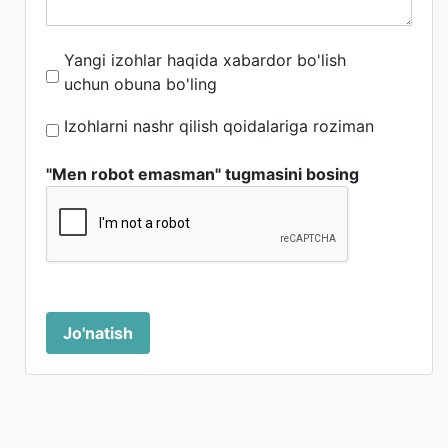
Yangi izohlar haqida xabardor bo'lish
uchun obuna bo'ling
Izohlarni nashr qilish qoidalariga roziman
"Men robot emasman" tugmasini bosing
Jo'natish