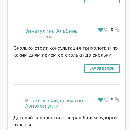
0
#
Зинатулина Альбина
12.03.2026 07:04
Сколько стоит консультация трихолога и по
каким дням прием со скольки до скольки
JAVOB BERISH
0
#
Эркинов Саидазимхон
Азизхон ўғли
13.02.2026 05:46
Детский невропотолог керак болам судорги
буляпти