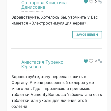
0
#
Саттарова Кристина
Денисовна
01.10.2025 06:35
Здравствуйте. Хотелось бы, уточнить у Вас
имеется «Электростимуляция нерва».
JAVOB BERISH
0
#
Анастасия Туренко
Юрьевна
24.08.2025 01:36
Здравствуйте, хочу переехать жить в
Фергану. У меня рассеянный склероз уже
много лет. Где я проживаю я принимаю
таблетки Vumerity.Вопрос.в Узбекистане есть
таблетки или уколы для лечения этой
болезни