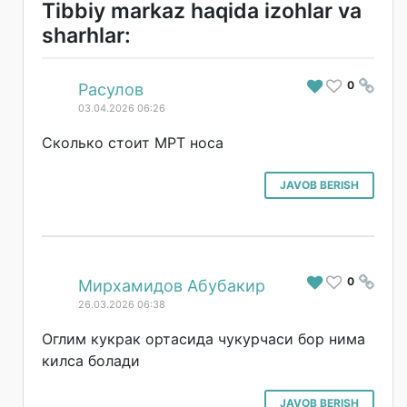
Tibbiy markaz haqida izohlar va
sharhlar:
0
#
Расулов
03.04.2026 06:26
Сколько стоит МРТ носа
JAVOB BERISH
0
#
Мирхамидов Абубакир
26.03.2026 06:38
Оглим кукрак ортасида чукурчаси бор нима
килса болади
JAVOB BERISH