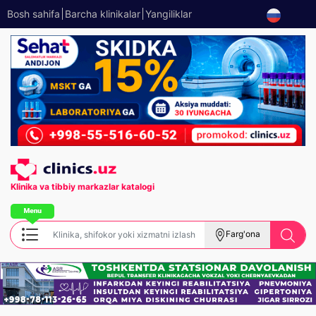
Bosh sahifa
Barcha klinikalar
Yangiliklar
Klinika va tibbiy
markazlar katalogi
Farg'ona