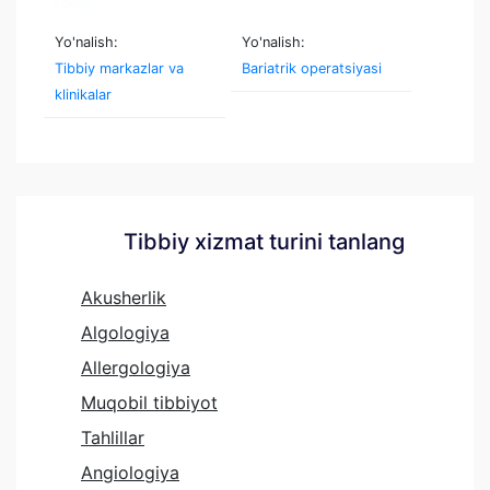
Yo'nalish:
Yo'nalish:
Tibbiy markazlar va
Bariatrik operatsiyasi
klinikalar
Tibbiy xizmat turini tanlang
Akusherlik
Algologiya
Allergologiya
Muqobil tibbiyot
Tahlillar
Angiologiya