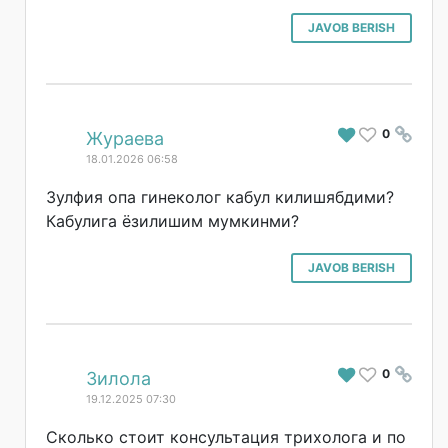
JAVOB BERISH
0
#
Жураева
18.01.2026 06:58
Зулфия опа гинеколог кабул килишябдими?
Кабулига ёзилишим мумкинми?
JAVOB BERISH
0
#
Зилола
19.12.2025 07:30
Сколько стоит консультация трихолога и по