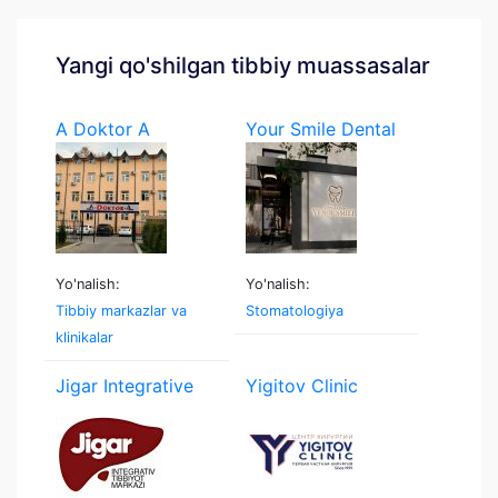
Yangi qo'shilgan tibbiy muassasalar
A Doktor A
Your Smile Dental
Yo'nalish:
Yo'nalish:
Tibbiy markazlar va
Stomatologiya
klinikalar
Jigar Integrative
Yigitov Clinic