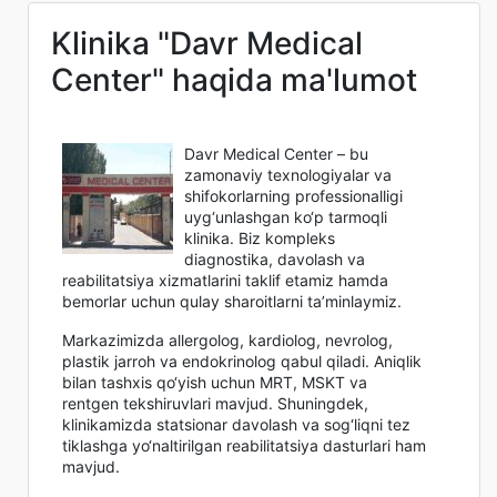
Klinika "Davr Medical
Center" haqida ma'lumot
Davr Medical Center – bu
zamonaviy texnologiyalar va
shifokorlarning professionalligi
uyg‘unlashgan ko‘p tarmoqli
klinika. Biz kompleks
diagnostika, davolash va
reabilitatsiya xizmatlarini taklif etamiz hamda
bemorlar uchun qulay sharoitlarni ta’minlaymiz.
Markazimizda allergolog, kardiolog, nevrolog,
plastik jarroh va endokrinolog qabul qiladi. Aniqlik
bilan tashxis qo‘yish uchun MRT, MSKT va
rentgen tekshiruvlari mavjud. Shuningdek,
klinikamizda statsionar davolash va sog‘liqni tez
tiklashga yo‘naltirilgan reabilitatsiya dasturlari ham
mavjud.