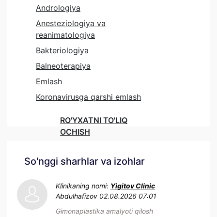
Andrologiya
Anesteziologiya va
reanimatologiya
Bakteriologiya
Balneoterapiya
Emlash
Koronavirusga qarshi emlash
RO'YXATNI TO'LIQ
OCHISH
So'nggi sharhlar va izohlar
Klinikaning nomi:
Yigitov Clinic
Abdulhafizov
02.08.2026 07:01
Gimonaplastika amalyoti qilosh