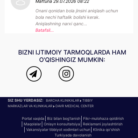
Maftuna
29.07.2026 08:22
Onani qonidan bola jinsini aniqlash uchun
bola nechi haftalik bolishi kerak.
Aniqlashning narxi qanc...
Batafsil...
BIZNI IJTIMOIY TARMOQLARDA HAM
O'QISHINGIZ MUMKIN:
SIZ SHU YERDASIZ:
BARCHA KLINIKALAR
TIBBIY
MARKAZLAR VA KLINIKALAR
DAVR MEDICAL CENTER
Portal xaqida
Biz bilan bog'lanish
Fikr-mulohaza qoldirish
Maqolalar
Onlayn konsultatsiya
Reklamani joylashtirish
Vakansiyalar tibbiyot xodimlari uchun
Klinika qo'shish
Turkiyada davolanish