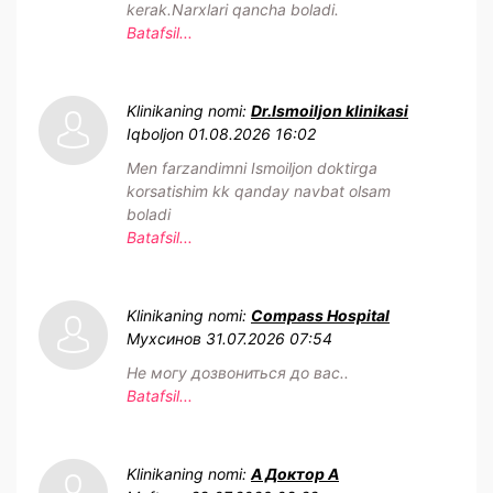
kerak.Narxlari qancha boladi.
Batafsil...
Klinikaning nomi:
Dr.Ismoiljon klinikasi
Iqboljon
01.08.2026 16:02
Men farzandimni Ismoiljon doktirga
korsatishim kk qanday navbat olsam
boladi
Batafsil...
Klinikaning nomi:
Compass Hospital
Мухсинов
31.07.2026 07:54
Не могу дозвониться до вас..
Batafsil...
Klinikaning nomi:
А Доктор А